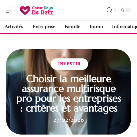
Activités
Entreprise
Famille
Immo
Informatiq
INVESTIR
Choisir la meilleure
assurance multirisque
pro pour les entreprises
: critères et avantages
27/02/2026