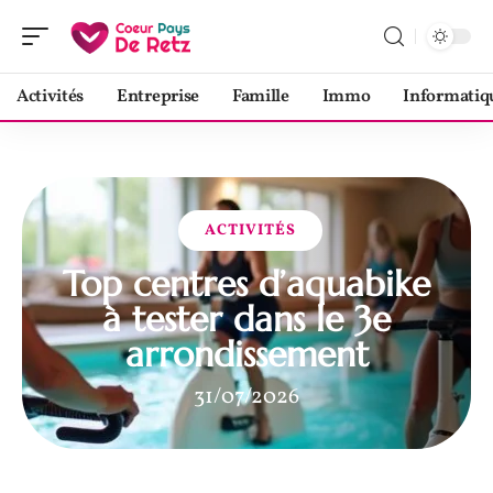
Activités
Entreprise
Famille
Immo
Informatiq
ACTIVITÉS
Top centres d’aquabike
à tester dans le 3e
arrondissement
31/07/2026