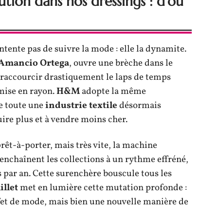
lution dans nos dressings : d’où
ntente pas de suivre la mode : elle la dynamite.
Amancio Ortega
, ouvre une brèche dans le
: raccourcir drastiquement le laps de temps
 mise en rayon.
H&M
adopte la même
ge toute une
industrie textile
désormais
uire plus et à vendre moins cher.
rêt-à-porter, mais très vite, la machine
enchaînent les collections à un rythme effréné,
es par an. Cette surenchère bouscule tous les
llet
met en lumière cette mutation profonde :
fet de mode, mais bien une nouvelle manière de