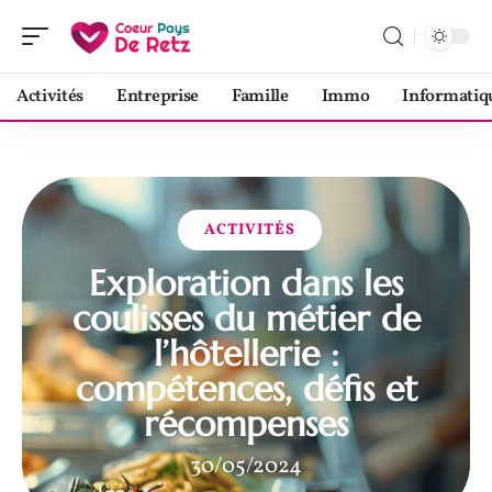
Activités
Entreprise
Famille
Immo
Informatiq
ACTIVITÉS
Exploration dans les
coulisses du métier de
l’hôtellerie :
compétences, défis et
récompenses
30/05/2024