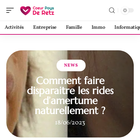
Activités
Entreprise
Famille
Immo
Informatiq
NEWS
Comment faire
disparaitre les rides
d’amertume
naturellement ?
18/06/2023