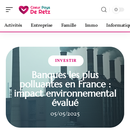
Activités
Entreprise
Famille
Immo
Informatiq
INVESTIR
Banques les plus
polluantes en France :
impact environnemental
évalué
05/05/2025