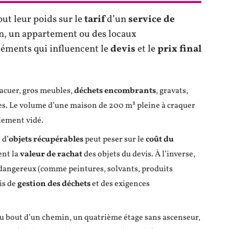
out leur poids sur le
tarif
d’un
service de
on, un appartement ou des locaux
éléments qui influencent le
devis
et le
prix final
évacuer, gros meubles,
déchets encombrants
, gravats,
ules. Le volume d’une maison de 200 m² pleine à craquer
llement vidé.
 d’
objets récupérables
peut peser sur le
coût du
ent la
valeur de rachat
des objets du devis. À l’inverse,
dangereux (comme peintures, solvants, produits
is de
gestion des déchets
et des exigences
u bout d’un chemin, un quatrième étage sans ascenseur,