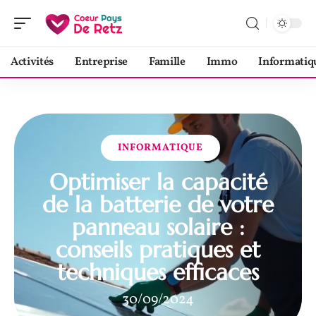
Activités
Entreprise
Famille
Immo
Informatiq
INFORMATIQUE
Optimiser la capacité
de la batterie de votre
panneau solaire :
conseils pratiques et
techniques efficaces
30/09/2024